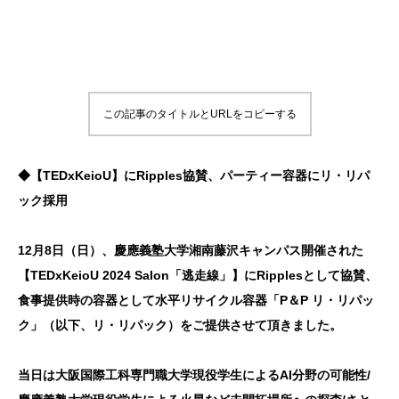
この記事のタイトルとURLをコピーする
◆【TEDxKeioU】にRipples協賛、パーティー容器にリ・リパ
ック採用
12月8日（日）、慶應義塾大学湘南藤沢キャンパス開催された
【TEDxKeioU 2024 Salon「逃走線」】にRipplesとして協賛、
食事提供時の容器として水平リサイクル容器「P＆P リ・リパッ
ク」（以下、リ・リパック）をご提供させて頂きました。
当日は大阪国際工科専門職大学現役学生によるAI分野の可能性/