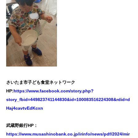
さいたま市子ども食堂ネットワーク
HP:
https://www.facebook.com/story.php?
story_fbid=449823741144830&id=100083516224308&rdid=d
Haj4cavtvEdKcxn
武蔵野銀行HP：
https://www.musashinobank.co.jp/irinfo/news/pdf/2024/mir