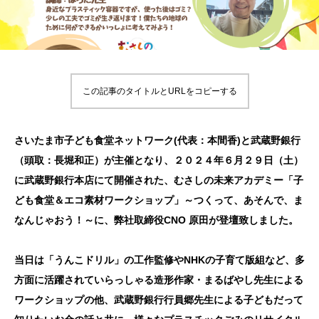
この記事のタイトルとURLをコピーする
さいたま市子ども食堂ネットワーク(代表：本間香)と武蔵野銀行
（頭取：長堀和正）が主催となり、２０２４年６月２９日（土）
に武蔵野銀行本店にて開催された、むさしの未来アカデミー「子
ども食堂＆エコ素材ワークショップ」～つくって、あそんで、ま
なんじゃおう！～に、弊社取締役CNO 原田が登壇致しました。
当日は「うんこドリル」の工作監修やNHKの子育て版組など、多
方面に活躍されていらっしゃる造形作家・まるばやし先生による
ワークショップの他、武蔵野銀行行員郷先生による子どもだって