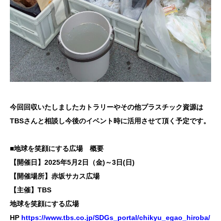
今回回収いたしましたカトラリーやその他プラスチック資源は
TBSさんと相談し今後のイベント時に活用させて頂く予定です。
■地球を笑顔にする広場 概要
【開催日】2025年5月2日（金)～3日(日)
【開催場所】赤坂サカス広場
【主催】TBS
地球を笑顔にする広場
HP
https://www.tbs.co.jp/SDGs_portal/chikyu_egao_hiroba/