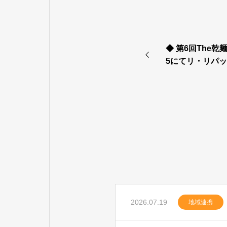
◆ 第6回The乾麺
5にてリ・リパ
2026.07.19
地域連携