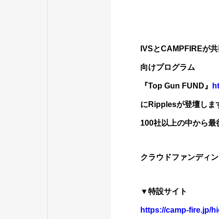
IVSとCAMPFI
向けプログラム
『Top Gun FUND』
h
にRipplesが登壇し
100社以上の中から
クラウドファンディン
▼特設サイト
https://camp-fire.jp/h